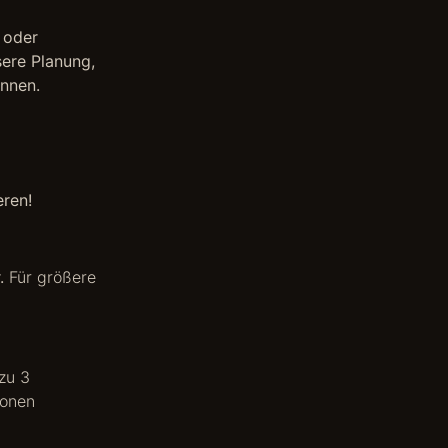
 oder
sere Planung,
nnen.
eren!
r.
Für größere
zu 3
sonen