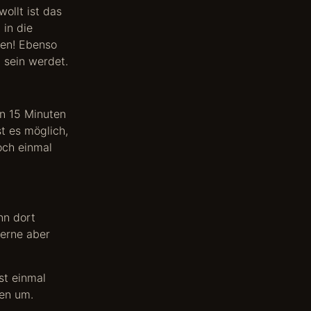
ollt ist das
 in die
nen! Ebenso
 sein werdet.
on 15 Minuten
t es möglich,
och einmal
nn dort
Gerne aber
rst einmal
ßen um.